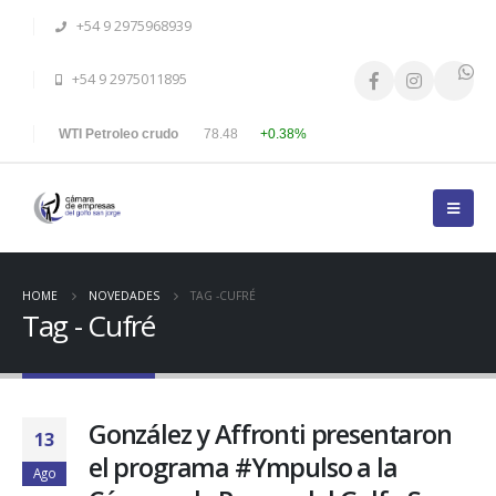
+54 9 2975968939
+54 9 2975011895
WTI Petroleo crudo
78.48
+0.38%
HOME
NOVEDADES
TAG -
CUFRÉ
Tag - Cufré
González y Affronti presentaron
13
el programa #Ympulso a la
Ago