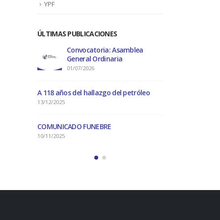
INSTITUCIÓN El pasado
YPF
miércoles...
read more
ÚLTIMAS PUBLICACIONES
al
Convocatoria: Asamblea
Convocatoria
General Ordinaria
Extraordinari
01/07/2026
08/09/2025
A 118 años del hallazgo del petróleo
13/12/2025
COMUNICADO FUNEBRE
10/11/2025