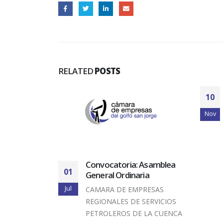
RELATED
POSTS
10
Nov
ades de la
Convocatoria: Asamblea
01
fo San
General Ordinaria
Jul
CAMARA DE EMPRESAS
 11 de
REGIONALES DE SERVICIOS
bro la
PETROLEROS DE LA CUENCA