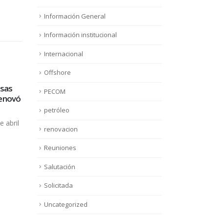
Información General
Información institucional
Internacional
Offshore
sas
PECOM
renovó
petróleo
e abril
renovacion
Reuniones
Reunión Comité de Crisis
Com
Salutación
18
18
Sanitaria Covid-19
La C
Solicitada
Ago
Sep
RESUMEN INFORMATIVO DE
Cáma
LA REUNIÓN DONDE
Golfo
Uncategorized
PARTICIPO NUESTRA
read