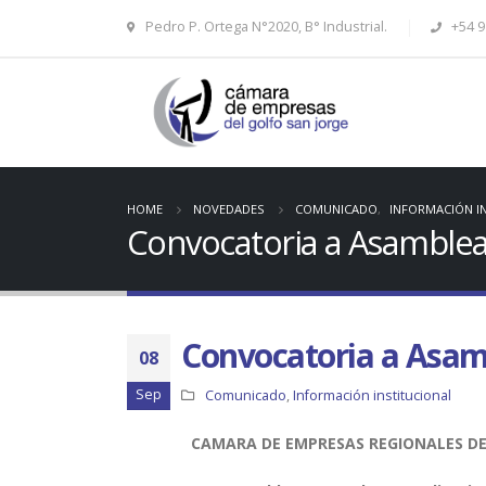
Pedro P. Ortega N°2020, B° Industrial.
+54 9
HOME
NOVEDADES
COMUNICADO
,
INFORMACIÓN I
Convocatoria a Asamblea
Convocatoria a Asam
08
Sep
Comunicado
,
Información institucional
CAMARA DE EMPRESAS REGIONALES DE 