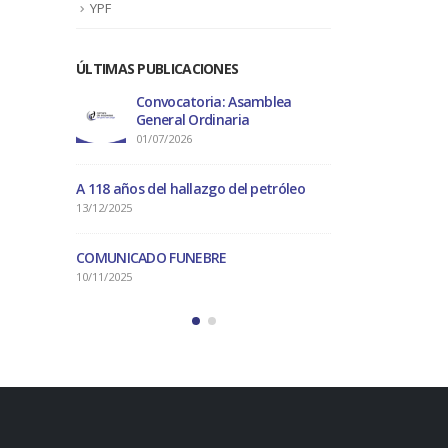
YPF
ÚLTIMAS PUBLICACIONES
a
Convocatoria a Asamblea General
Con
Extraordinaria
Gene
08/09/2025
01/0
óleo
A 118 años de
13/12/2025
COMUNICADO
10/11/2025