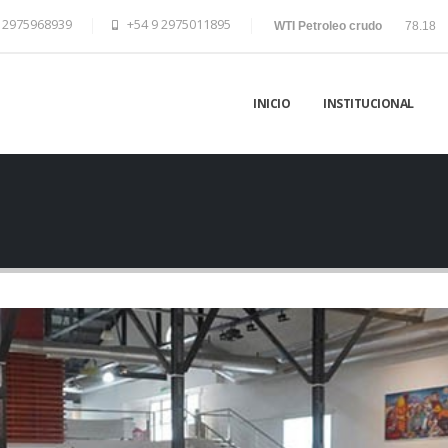
 2975968939
+54 9 2975011895
WTI Petroleo crudo
78.18
INICIO
INSTITUCIONAL