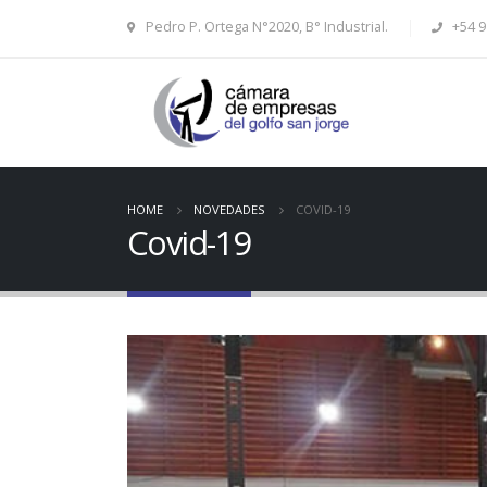
Pedro P. Ortega N°2020, B° Industrial.
+54 9
HOME
NOVEDADES
COVID-19
Covid-19