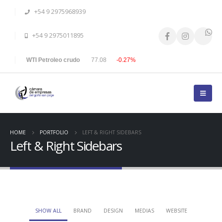
+54 9 2975968939
+54 9 2975011895
WTI Petroleo crudo
77.08
-0.27%
HOME
PORTFOLIO
LEFT & RIGHT SIDEBARS
Left & Right Sidebars
SHOW ALL
BRAND
DESIGN
MEDIAS
WEBSITE
Small Slider