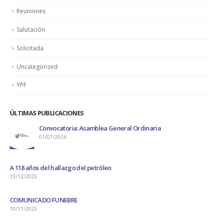
Reuniones
Salutación
Solicitada
Uncategorized
YPF
ÚLTIMAS PUBLICACIONES
Convocatoria: Asamblea General Ordinaria
Convocato
01/07/2026
08/09/2025
os del hallazgo del petróleo
25
CADO FUNEBRE
25