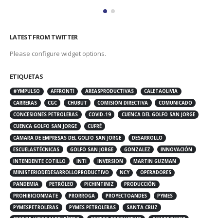
LATEST FROM TWITTER
Please configure widget options.
ETIQUETAS
#YMPULSO
AFFRONTI
AREASPRODUCTIVAS
CALETAOLIVIA
CARRERAS
CGC
CHUBUT
COMISIÓN DIRECTIVA
COMUNICADO
CONCESIONES PETROLERAS
COVID-19
CUENCA DEL GOLFO SAN JORGE
CUENCA GOLFO SAN JORGE
CUFRÉ
CÁMARA DE EMPRESAS DEL GOLFO SAN JORGE
DESARROLLO
ESCUELASTÉCNICAS
GOLFO SAN JORGE
GONZALEZ
INNOVACIÓN
INTENDENTE COTILLO
INTI
INVERSION
MARTIN GUZMAN
MINISTERIODEDESARROLLOPRODUCTIVO
NCY
OPERADORES
PANDEMIA
PETRÓLEO
PICHINTINIZ
PRODUCCIÓN
PROHIBICIONMATE
PRORROGA
PROYECTOANDES
PYMES
PYMESPETROLERAS
PYMES PETROLERAS
SANTA CRUZ