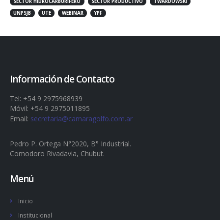
SECTOR HIDROCARBURÍFERO
SECTOR PRODUCTIVO
TWARDOWSKI
UNPSJB
UTE
WEBINAR
YPF
Información de Contacto
Tel: +54 9 2975968939
Móvil: +54 9 2975011895
Email:
secretaria@camaragolfo.com.ar
Pedro P. Ortega N°2020, B° Industrial.
Comodoro Rivadavia, Chubut.
Menú
Inicio
Institucional