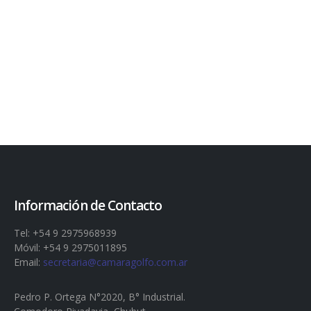
Sticky Content
DESIGN
Left and Right Sidebar
BRAND
Right Sidebar
BRAND
Left Sidebar
BRAND
BRAND
Información de Contacto
Tel: +54 9 2975968939
Móvil: +54 9 2975011895
Email:
secretaria@camaragolfo.com.ar
Pedro P. Ortega N°2020, B° Industrial.