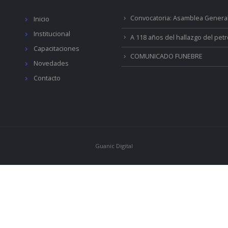
Convocatoria: Asamblea General
Inicio
Institucional
A 118 años del hallazgo del pet
Capacitaciones
COMUNICADO FUNEBRE
Novedades
Contacto
Guanic Digital