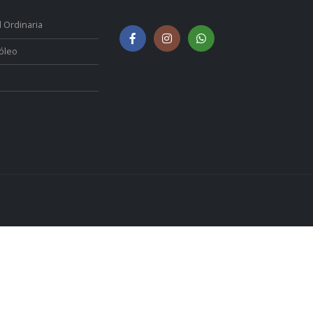
 Ordinaria
róleo