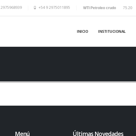
 2975968939
+54 9 2975011895
WTI Petroleo crudo
75.20
INICIO
INSTITUCIONAL
Menú
Últimas Novedades