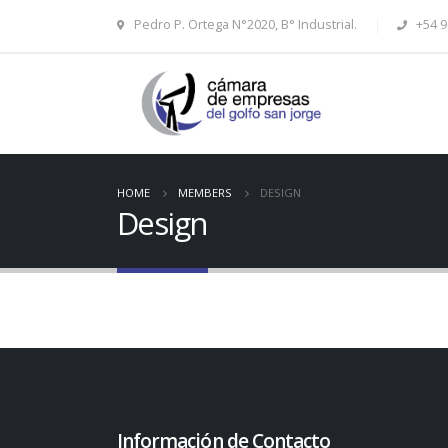
Pedro P. Ortega N°2020, B° Industrial.
+54 9
HOME
MEMBERS
DESIGN
Design
Información de Contacto