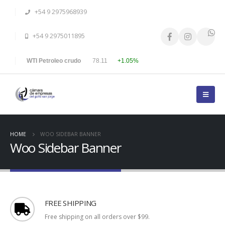
+54 9 2975968939
+54 9 2975011895
WTI Petroleo crudo
78.11
+1.05%
HOME
WOO SIDEBAR BANNER
Woo Sidebar Banner
FREE SHIPPING
Free shipping on all orders over $99.