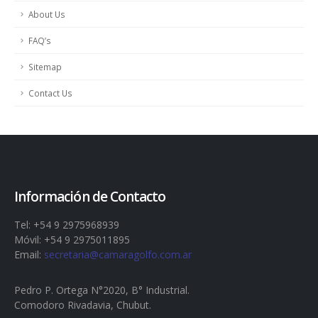
About Us
FAQ’s
Sitemap
Contact Us
Información de Contacto
Tel: +54 9 2975968939
Móvil: +54 9 2975011895
Email:
secretaria@camaragolfo.com.ar
Pedro P. Ortega N°2020, B° Industrial.
Comodoro Rivadavia, Chubut.