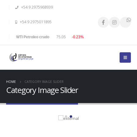
+54 9 2975968939
+54 9 2975011895
WTI Petroleo crudo
75.05
-0.23%
HOME
CATEGORY IMAGE SLIDER
Category Image Slider